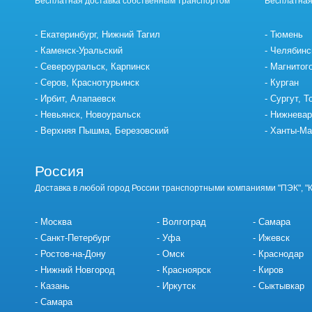
Бесплатная доставка собственным транспортом
Бесплатная
Екатеринбург, Нижний Тагил
Тюмень
Каменск-Уральский
Челябинс
Североуральск, Карпинск
Магнитог
Серов, Краснотурьинск
Курган
Ирбит, Алапаевск
Сургут, Т
Невьянск, Новоуральск
Нижневар
Верхняя Пышма, Березовский
Ханты-Ма
Россия
Доставка в любой город России транспортными компаниями "ПЭК", "
Москва
Волгоград
Самара
Санкт-Петербург
Уфа
Ижевск
Ростов-на-Дону
Омск
Краснодар
Нижний Новгород
Красноярск
Киров
Казань
Иркутск
Сыктывкар
Самара