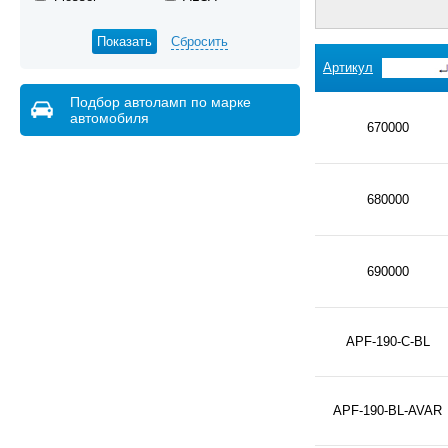
Сбросить
Артикул
Подбор автоламп по марке
автомобиля
670000
680000
690000
APF-190-C-BL
APF-190-BL-AVAR