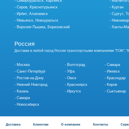
Североуральск, Карпинск
Магнитог
Серов, Краснотурьинск
Курган
Ирбит, Алапаевск
Сургут, Т
Невьянск, Новоуральск
Нижневар
Верхняя Пышма, Березовский
Ханты-Ма
Россия
Доставка в любой город России транспортными компаниями "ПЭК", "
Москва
Волгоград
Самара
Санкт-Петербург
Уфа
Ижевск
Ростов-на-Дону
Омск
Краснодар
Нижний Новгород
Красноярск
Киров
Казань
Иркутск
Сыктывкар
Самара
Новосибирск
Доставка
Клиентам
О компании
Контакты
Серв