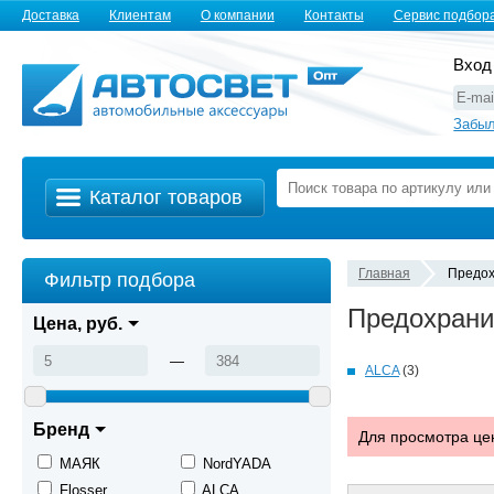
Доставка
Клиентам
О компании
Контакты
Сервис подбор
Вход
Забыл
Каталог товаров
Главная
Предо
Фильтр подбора
Предохрани
Цена, руб.
—
ALCA
(3)
Бренд
Для просмотра це
MАЯК
NordYADA
Flosser
ALCA