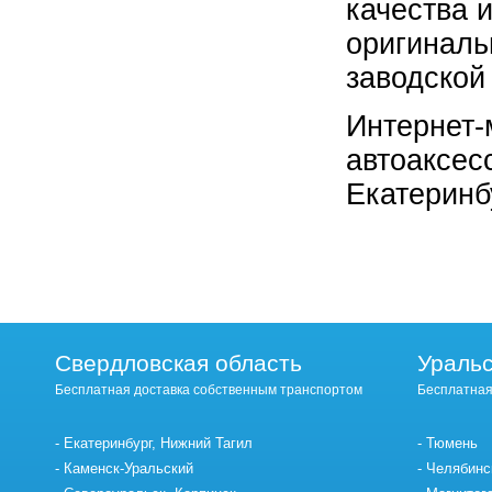
качества 
оригиналь
заводской
Интернет-
автоаксес
Екатеринб
Свердловская область
Уральс
Бесплатная доставка собственным транспортом
Бесплатная
Екатеринбург, Нижний Тагил
Тюмень
Каменск-Уральский
Челябинс