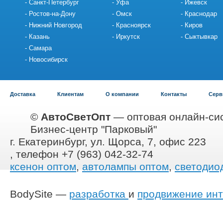
Санкт-Петербург
Уфа
Ижевск
Ростов-на-Дону
Омск
Краснодар
Нижний Новгород
Красноярск
Киров
Казань
Иркутск
Сыктывкар
Самара
Новосибирск
Доставка
Клиентам
О компании
Контакты
Серв
©
АвтоСветОпт
— оптовая онлайн-сис
Бизнес-центр "Парковый"
г. Екатеринбург, ул. Щорса, 7, офис 223
, телефон +7 (963) 042-32-74
ксенон оптом
,
автолампы оптом
,
светодио
BodySite —
разработка
и
продвижение инт