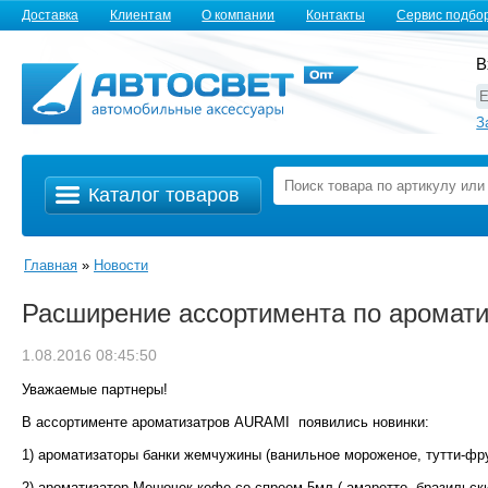
Доставка
Клиентам
О компании
Контакты
Сервис подбо
В
З
Каталог товаров
Главная
»
Новости
Расширение ассортимента по аромат
1.08.2016 08:45:50
Уважаемые партнеры!
В ассортименте ароматизатров AURAMI появились новинки:
1) ароматизаторы банки жемчужины (ванильное мороженое, тутти-фрут
2) ароматизатор Мешочек кофе со спреем 5мл ( амаретто, бразильск