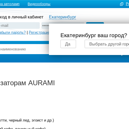
Р
ра автоламп
Видеообзоры
ход в личный кабинет
Екатеринбург
абыли пароль?
|
Регистрация
Екатеринбург ваш город?
Да
Выбрать другой гор
Подбор автоламп
изаторам AURAMI
ти, черный лед, эгоист и др.)
ий кофе, ванильный кофе)