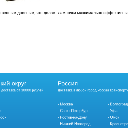
ественным дневным, что делает лампочки максимально эффективн
кий округ
Россия
 доставка от 30000 рублей
Доставка в любой город России транспорт
Москва
Волгоград
к
Санкт-Петербург
Уфа
орск
Ростов-на-Дону
Омск
Нижний Новгород
Красноярс