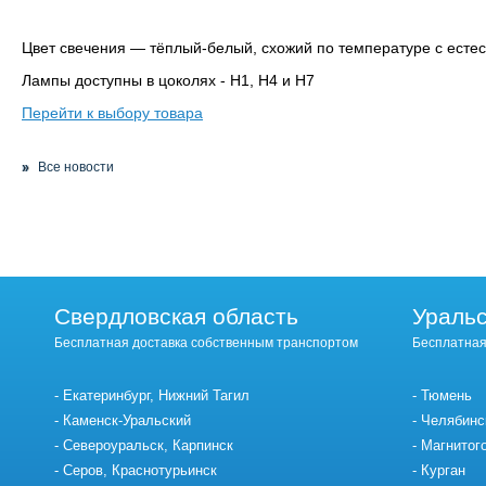
Цвет свечения — тёплый-белый, схожий по температуре с ест
Лампы доступны в цоколях - H1, H4 и H7
Перейти к выбору товара
Все новости
Свердловская область
Уральс
Бесплатная доставка собственным транспортом
Бесплатная
Екатеринбург, Нижний Тагил
Тюмень
Каменск-Уральский
Челябинс
Североуральск, Карпинск
Магнитог
Серов, Краснотурьинск
Курган