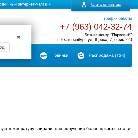
озничный интернет-магазин
Стать клиентом
график работы
+7 (963) 042-32-74
Бизнес-центр "Парковый"
✖
г. Екатеринбург, ул. Щорса, 7, офис 223
од
Производители
Новинки
Распродажа
(136)
чую температуру спирали, для получения более яркого света, и