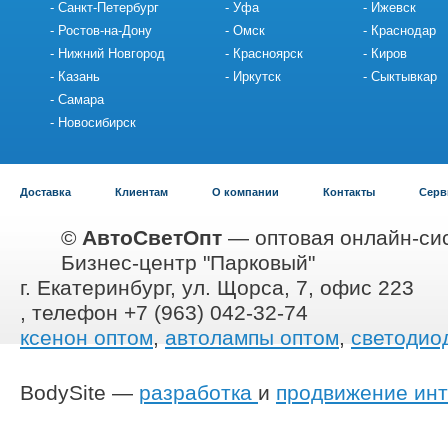
Санкт-Петербург
Уфа
Ижевск
Ростов-на-Дону
Омск
Краснодар
Нижний Новгород
Красноярск
Киров
Казань
Иркутск
Сыктывкар
Самара
Новосибирск
Доставка
Клиентам
О компании
Контакты
Серв
©
АвтоСветОпт
— оптовая онлайн-сис
Бизнес-центр "Парковый"
г. Екатеринбург, ул. Щорса, 7, офис 223
, телефон +7 (963) 042-32-74
ксенон оптом
,
автолампы оптом
,
светодио
BodySite —
разработка
и
продвижение инт