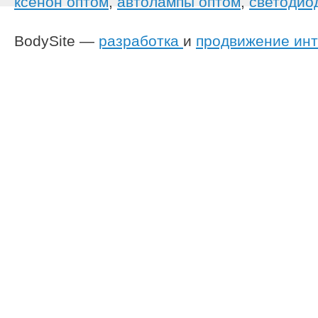
ксенон оптом
,
автолампы оптом
,
светодио
BodySite —
разработка
и
продвижение инт