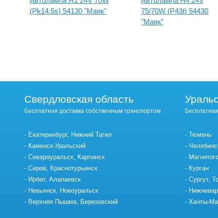
Автолампа H1 24V 70W
Автолампа H4 24V
2
(Pk14.5s) 54130 "Маяк"
75/70W (P43t) 54430
"Маяк"
Свердловская область
Уральс
Бесплатная доставка собственным транспортом
Бесплатная
Екатеринбург, Нижний Тагил
Тюмень
Каменск-Уральский
Челябинс
Североуральск, Карпинск
Магнитог
Серов, Краснотурьинск
Курган
Ирбит, Алапаевск
Сургут, Т
Невьянск, Новоуральск
Нижневар
Верхняя Пышма, Березовский
Ханты-Ма