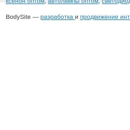
ксенон оптом
,
автолампы оптом
,
светодио
BodySite —
разработка
и
продвижение инт