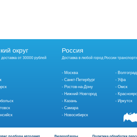
кий округ
Россия
 доставка от 30000 рублей
Доставка в любой город России транспорт
Москва
Волгоград
к
Санкт-Петербург
Уфа
орск
Ростов-на-Дону
Омск
Нижний Новгород
Красноярс
обольск
Казань
Иркутск
товск
Самара
нсийск
Новосибирск
рвис подбора автоламп
Видеообзоры
Политика обработки пер