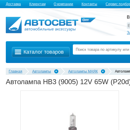
Доставка
Клиентам
О компании
Контакты
Сервис подбо
В
З
Каталог товаров
Главная
Автолампы
Автолампы MАЯК
Автолам
Автолампа HB3 (9005) 12V 65W (P20d)