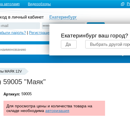
Р
ра автоламп
Видеообзоры
ход в личный кабинет
Екатеринбург
абыли пароль?
|
Регистрация
Екатеринбург ваш город?
Да
Выбрать другой гор
Подбор автоламп
пы MАЯК 12V
 59005 "Маяк"
59005
Артикул:
Для просмотра цены и количества товара на
складе необходима
авторизация