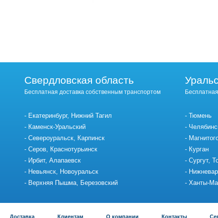
Свердловская область
Уральс
Бесплатная доставка собственным транспортом
Бесплатная
Екатеринбург, Нижний Тагил
Тюмень
Каменск-Уральский
Челябинс
Североуральск, Карпинск
Магнитог
Серов, Краснотурьинск
Курган
Ирбит, Алапаевск
Сургут, Т
Невьянск, Новоуральск
Нижневар
Верхняя Пышма, Березовский
Ханты-Ма
Доставка
Клиентам
О компании
Контакты
Се