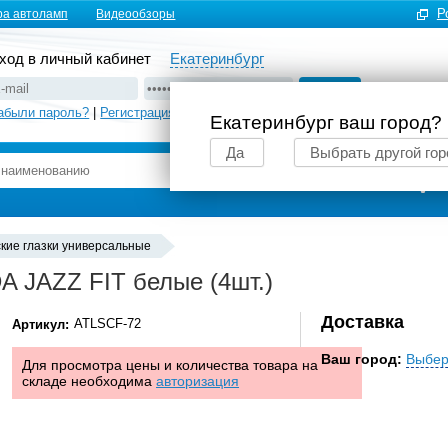
Р
ра автоламп
Видеообзоры
ход в личный кабинет
Екатеринбург
абыли пароль?
|
Регистрация
Екатеринбург ваш город?
Да
Выбрать другой гор
Подбор автоламп
ские глазки универсальные
 JAZZ FIT белые (4шт.)
Доставка
ATLSCF-72
Артикул:
Ваш город:
Выбер
Для просмотра цены и количества товара на
складе необходима
авторизация