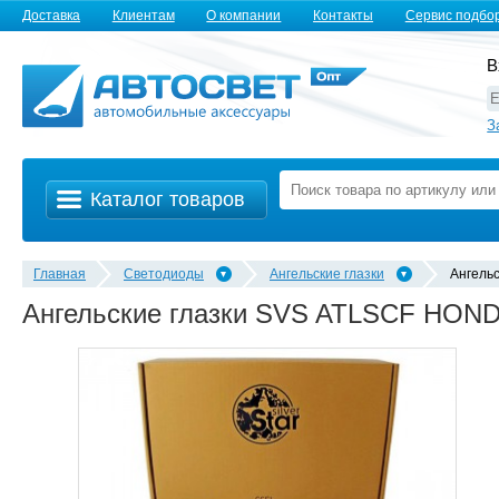
Доставка
Клиентам
О компании
Контакты
Сервис подбо
В
З
Каталог товаров
Главная
Светодиоды
Ангельские глазки
Ангель
Ангельские глазки SVS ATLSCF HONDA