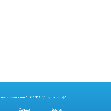
ными компаниями "ПЭК", "КИТ", "Грузовозофф"
Самара
Барнаул