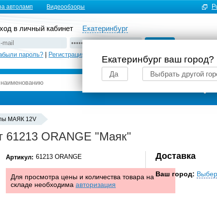
Р
ра автоламп
Видеообзоры
ход в личный кабинет
Екатеринбург
абыли пароль?
|
Регистрация
Екатеринбург ваш город?
Да
Выбрать другой гор
Подбор автоламп
пы MАЯК 12V
т 61213 ORANGE "Маяк"
Доставка
61213 ORANGE
Артикул:
Ваш город:
Выбер
Для просмотра цены и количества товара на
складе необходима
авторизация