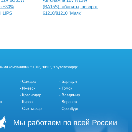
 12V 60/55W
Автолампа 12V R10W
Автола
on +30%
(BA15S) габариты, поворот
(BA15S)
ILIPS
61210/81210 "Маяк"
61205/8
ными компаниями "ПЭК", "КИТ", "Грузовозофф"
Самара
Барнаул
Ижевск
Томск
Краснодар
Владимир
к
Киров
Воронеж
Сыктывкар
Оренбург
Мы работаем по всей России