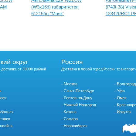
60/55W
Автолампа 12V W21/5W
Автолампа H4
RAM
(W3x16d) габарит/стоп
(P43t-38) Visi
61215бц "Маяк"
12342PRC1 PH
кий округ
Россия
 доставка от 30000 рублей
Доставка в любой город России транспорт
Москва
Волгоград
к
Санкт-Петербург
Уфа
орск
Ростов-на-Дону
Омск
Нижний Новгород
Красноярс
обольск
Казань
Иркутск
товск
Самара
нсийск
Новосибирск