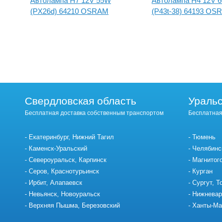
Автолампа H7 12V 55W
Автолампа H4 12V 
(PX26d) 64210 OSRAM
(P43t-38) 64193 OS
Свердловская область
Уральс
Бесплатная доставка собственным транспортом
Бесплатная
Екатеринбург, Нижний Тагил
Тюмень
Каменск-Уральский
Челябинс
Североуральск, Карпинск
Магнитог
Серов, Краснотурьинск
Курган
Ирбит, Алапаевск
Сургут, Т
Невьянск, Новоуральск
Нижневар
Верхняя Пышма, Березовский
Ханты-Ма