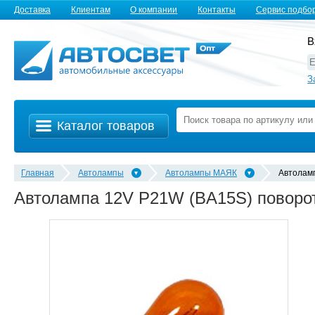
Доставка
Клиентам
О компании
Контакты
Сервис подбо
В
З
Каталог товаров
Главная
Автолампы
Автолампы MАЯК
Автолам
Автолампа 12V P21W (BA15S) поворо