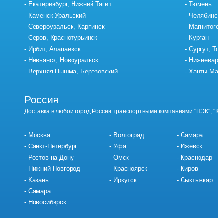
Екатеринбург, Нижний Тагил
Тюмень
Каменск-Уральский
Челябинс
Североуральск, Карпинск
Магнитог
Серов, Краснотурьинск
Курган
Ирбит, Алапаевск
Сургут, Т
Невьянск, Новоуральск
Нижневар
Верхняя Пышма, Березовский
Ханты-Ма
Россия
Доставка в любой город России транспортными компаниями "ПЭК", "
Москва
Волгоград
Самара
Санкт-Петербург
Уфа
Ижевск
Ростов-на-Дону
Омск
Краснодар
Нижний Новгород
Красноярск
Киров
Казань
Иркутск
Сыктывкар
Самара
Новосибирск