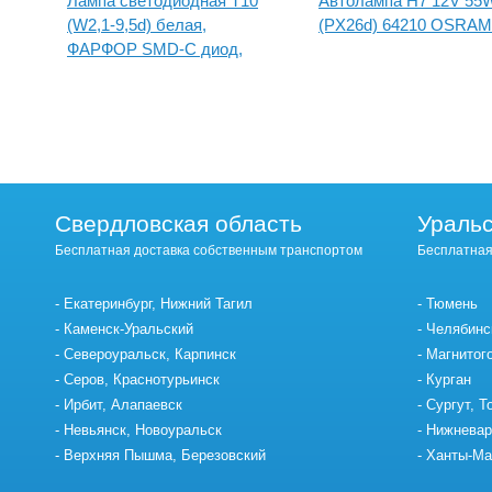
Лампа светодиодная Т10
Автолампа H7 12V 55
(W2,1-9,5d) белая,
(PX26d) 64210 OSRAM
v
ФАРФОР SMD-C диод,
(б/цокольная) 12V
Свердловская область
Уральс
Бесплатная доставка собственным транспортом
Бесплатная
Екатеринбург, Нижний Тагил
Тюмень
Каменск-Уральский
Челябинс
Североуральск, Карпинск
Магнитог
Серов, Краснотурьинск
Курган
Ирбит, Алапаевск
Сургут, Т
Невьянск, Новоуральск
Нижневар
Верхняя Пышма, Березовский
Ханты-Ма