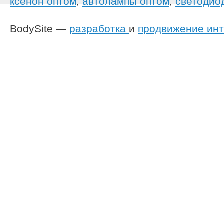
ксенон оптом
,
автолампы оптом
,
светодио
BodySite —
разработка
и
продвижение инт