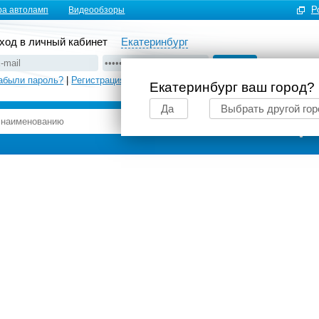
Р
ра автоламп
Видеообзоры
ход в личный кабинет
Екатеринбург
абыли пароль?
|
Регистрация
Екатеринбург ваш город?
Да
Выбрать другой гор
Подбор автоламп