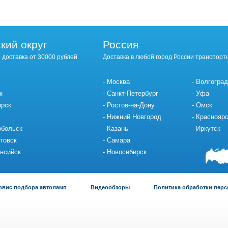
кий округ
Россия
 доставка от 30000 рублей
Доставка в любой город России транспорт
Москва
Волгоград
к
Санкт-Петербург
Уфа
орск
Ростов-на-Дону
Омск
Нижний Новгород
Красноярс
обольск
Казань
Иркутск
товск
Самара
нсийск
Новосибирск
рвис подбора автоламп
Видеообзоры
Политика обработки пер