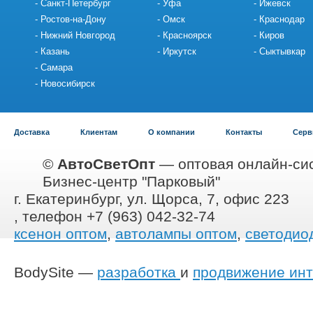
Санкт-Петербург
Уфа
Ижевск
Ростов-на-Дону
Омск
Краснодар
Нижний Новгород
Красноярск
Киров
Казань
Иркутск
Сыктывкар
Самара
Новосибирск
Доставка
Клиентам
О компании
Контакты
Серв
©
АвтоСветОпт
— оптовая онлайн-сис
Бизнес-центр "Парковый"
г. Екатеринбург, ул. Щорса, 7, офис 223
, телефон +7 (963) 042-32-74
ксенон оптом
,
автолампы оптом
,
светодио
BodySite —
разработка
и
продвижение инт