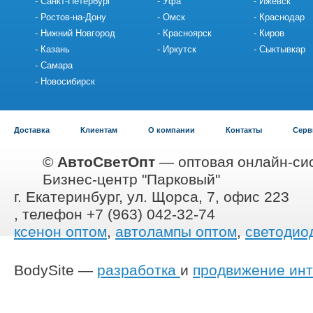
Санкт-Петербург
Уфа
Ижевск
Ростов-на-Дону
Омск
Краснодар
Нижний Новгород
Красноярск
Киров
Казань
Иркутск
Сыктывкар
Самара
Новосибирск
Доставка
Клиентам
О компании
Контакты
Серв
©
АвтоСветОпт
— оптовая онлайн-сис
Бизнес-центр "Парковый"
г. Екатеринбург, ул. Щорса, 7, офис 223
, телефон +7 (963) 042-32-74
ксенон оптом
,
автолампы оптом
,
светодио
BodySite —
разработка
и
продвижение инт