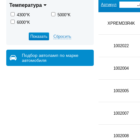
Артикул
Температура
4300°K
5000°K
6000°K
XPREMD3R4K
Сбросить
1002022
Подбор автоламп по марке
автомобиля
1002004
1002005
1002007
1002008