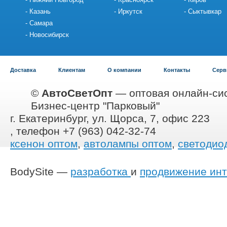
Казань
Иркутск
Сыктывкар
Самара
Новосибирск
Доставка
Клиентам
О компании
Контакты
Серв
©
АвтоСветОпт
— оптовая онлайн-сис
Бизнес-центр "Парковый"
г. Екатеринбург, ул. Щорса, 7, офис 223
, телефон +7 (963) 042-32-74
ксенон оптом
,
автолампы оптом
,
светодио
BodySite —
разработка
и
продвижение инт