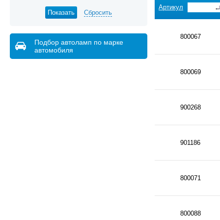
Артикул
Сбросить
800067
Подбор автоламп по марке
автомобиля
800069
900268
901186
800071
800088