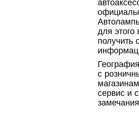
автоаксес
официальн
Автолампы
для этого
получить 
информаци
География
с розничн
магазинам
сервис и 
замечания