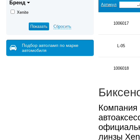
Бренд
Артикул
Xenite
1006017
Сбросить
Подбор автоламп по марке
L-05
автомобиля
1006018
Биксено
Компания 
автоаксес
официальн
линзы Xen