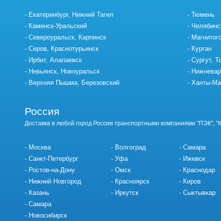
Екатеринбург, Нижний Тагил
Тюмень
Каменск-Уральский
Челябинс
Североуральск, Карпинск
Магнитог
Серов, Краснотурьинск
Курган
Ирбит, Алапаевск
Сургут, Т
Невьянск, Новоуральск
Нижневар
Верхняя Пышма, Березовский
Ханты-Ма
Россия
Доставка в любой город России транспортными компаниями "ПЭК", "
Москва
Волгоград
Самара
Санкт-Петербург
Уфа
Ижевск
Ростов-на-Дону
Омск
Краснодар
Нижний Новгород
Красноярск
Киров
Казань
Иркутск
Сыктывкар
Самара
Новосибирск