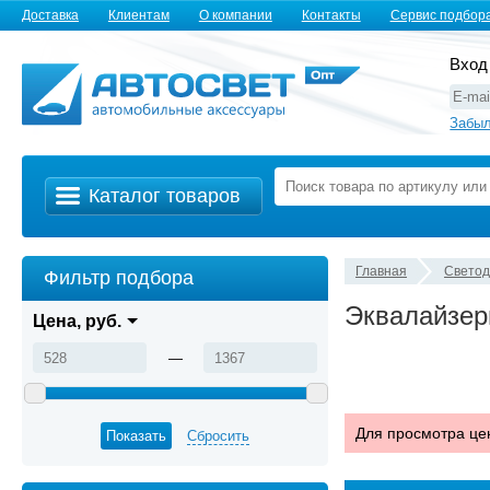
Доставка
Клиентам
О компании
Контакты
Сервис подбор
Вход
Забыл
Каталог товаров
Главная
Свето
Фильтр подбора
Эквалайзе
Цена, руб.
—
Для просмотра це
Сбросить