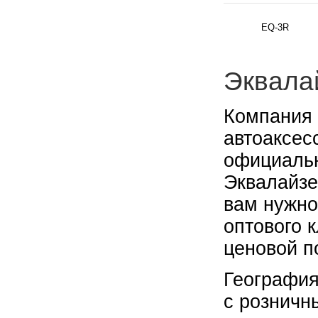
EQ-3R
Эквала
Компания 
автоаксес
официальн
Эквалайзе
вам нужно
оптового 
ценовой п
География
с розничн