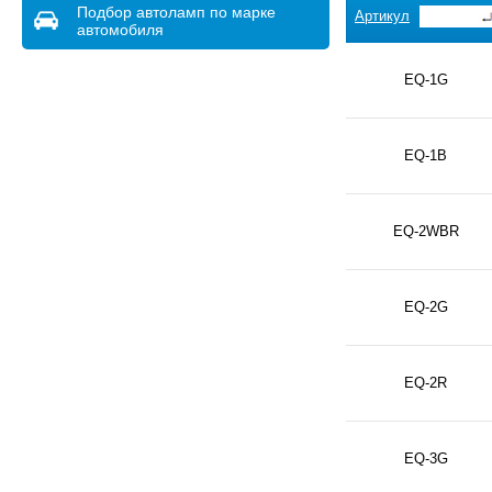
Подбор автоламп по марке
Артикул
автомобиля
EQ-1G
EQ-1B
EQ-2WBR
EQ-2G
EQ-2R
EQ-3G