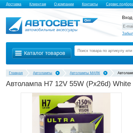
Доставка
Клиентам
О компании
Контакты
Сервис подбор
Вход
Забыл
Каталог товаров
Главная
Автолампы
Автолампы MАЯК
Автолам
Автолампа H7 12V 55W (Px26d) White