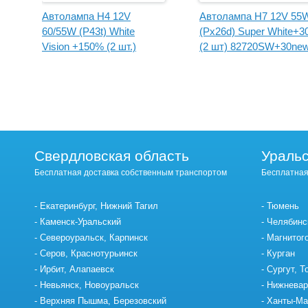
W
Автолампа H4 12V
Автолампа H7 12V 55
60/55W (Р43t) White
(Px26d) Super White+
Vision +150% (2 шт.)
(2 шт) 82720SW+30ne
82420WV+150new Маяк
"Маяк УЛЬТРА"
УЛЬТРА
Свердловская область
Уральс
Бесплатная доставка собственным транспортом
Бесплатная
Екатеринбург, Нижний Тагил
Тюмень
Каменск-Уральский
Челябинс
Североуральск, Карпинск
Магнитог
Серов, Краснотурьинск
Курган
Ирбит, Алапаевск
Сургут, Т
Невьянск, Новоуральск
Нижневар
Верхняя Пышма, Березовский
Ханты-Ма