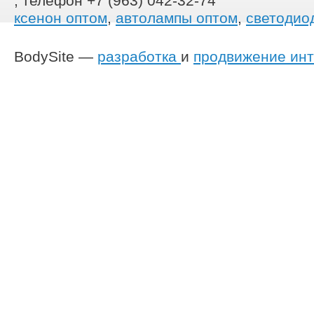
, телефон +7 (963) 042-32-74
ксенон оптом
,
автолампы оптом
,
светодио
BodySite —
разработка
и
продвижение инт