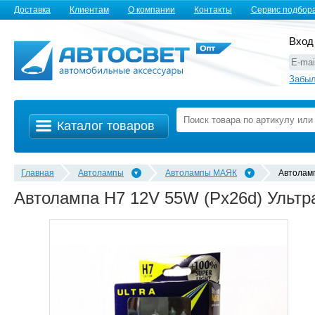
Доставка
Клиентам
О компании
Контакты
Сервис подбор
Вход
Забыл
Каталог товаров
Главная
Автолампы
Автолампы MАЯК
Автолам
Автолампа H7 12V 55W (Px26d) Ультра