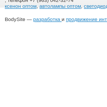
, телефон +7 (963) 042-32-74
ксенон оптом
,
автолампы оптом
,
светодио
BodySite —
разработка
и
продвижение инт