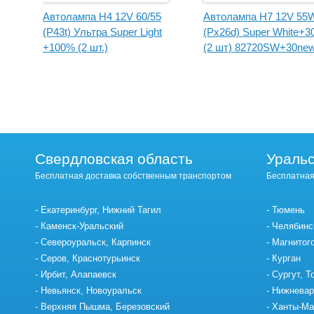
Автолампа H4 12V 60/55
Автолампа H7 12V 55
0%
(P43t) Ультра Super Light
(Px26d) Super White+
+100% (2 шт.)
(2 шт) 82720SW+30ne
82420SL+100new "Маяк"
"Маяк УЛЬТРА"
Свердловская область
Уральс
Бесплатная доставка собственным транспортом
Бесплатная
Екатеринбург, Нижний Тагил
Тюмень
Каменск-Уральский
Челябинс
Североуральск, Карпинск
Магнитог
Серов, Краснотурьинск
Курган
Ирбит, Алапаевск
Сургут, Т
Невьянск, Новоуральск
Нижневар
Верхняя Пышма, Березовский
Ханты-Ма